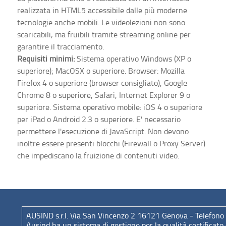
realizzata in HTML5 accessibile dalle più moderne
tecnologie anche mobili. Le videolezioni non sono
scaricabili, ma fruibili tramite streaming online per
garantire il tracciamento.
Requisiti minimi:
Sistema operativo Windows (XP o
superiore); MacOSX o superiore. Browser: Mozilla
Firefox 4 o superiore (browser consigliato), Google
Chrome 8 o superiore, Safari, Internet Explorer 9 o
superiore. Sistema operativo mobile: iOS 4 o superiore
per iPad o Android 2.3 o superiore. E' necessario
permettere l'esecuzione di JavaScript. Non devono
inoltre essere presenti blocchi (Firewall o Proxy Server)
che impediscano la fruizione di contenuti video.
AUSIND s.r.l. Via San Vincenzo 2 16121 Genova - Telefon
Ausind ha un sistema di gestione per la qualità certifica